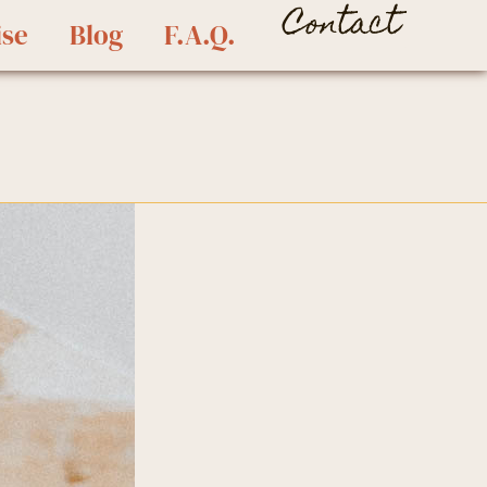
Contact
ise
Blog
F.A.Q.