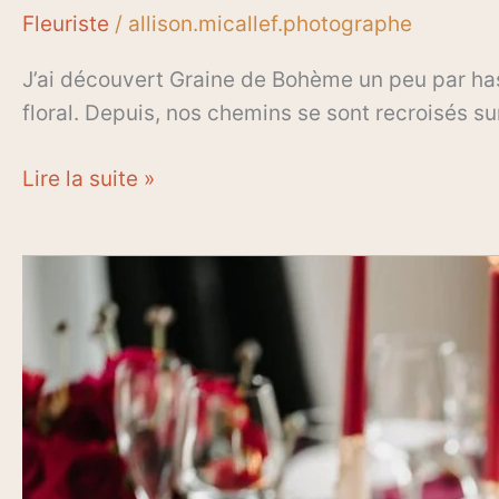
Fleuriste
/
allison.micallef.photographe
J’ai découvert Graine de Bohème un peu par hasa
floral. Depuis, nos chemins se sont recroisés sur
Lire la suite »
AMB
Evènement
Floral