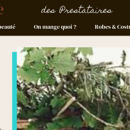
e
des Prestataires
beauté
On mange quoi ?
Robes & Cos