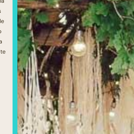
la
s
le
p
a
ite