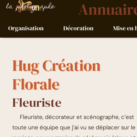
Annuair
Aller
la photographe
au
contenu
Organisation
Décoration
Mise en 
Hug Création
Florale
Fleuriste
Fleuriste, décorateur et scénographe, c’est
toute une équipe que j’ai vu se déplacer sur le