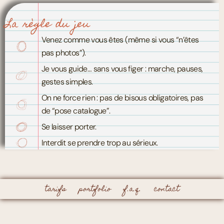
La règle du jeu
Venez comme vous êtes (même si vous “n’êtes
pas photos”).
Je vous guide… sans vous figer : marche, pauses,
gestes simples.
On ne force rien : pas de bisous obligatoires, pas
de “pose catalogue”.
Se laisser porter.
Interdit se prendre trop au sérieux.
tarifs
portfolio
f.a.q.
contact