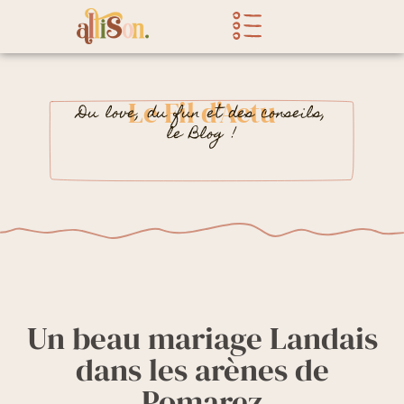
Aller
au
contenu
Le Fil d'Actu
Du love, du fun et des conseils,
le Blog !
Un beau mariage Landais
dans les arènes de
Pomarez