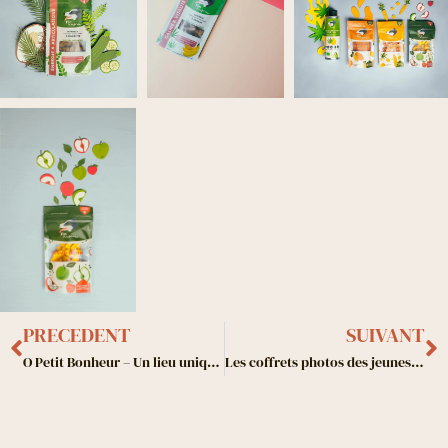
Précédent
S
PRECEDENT
SUIVANT
O Petit Bonheur – Un lieu unique pour votre mariage
Les coffrets photos des jeunes mariés