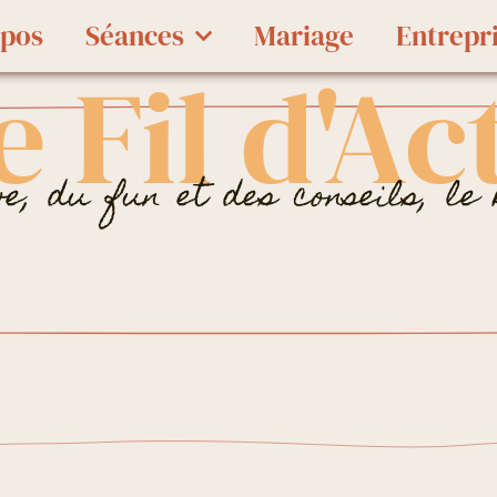
opos
Séances
Mariage
Entrepr
e Fil d'Ac
e, du fun et des conseils, le