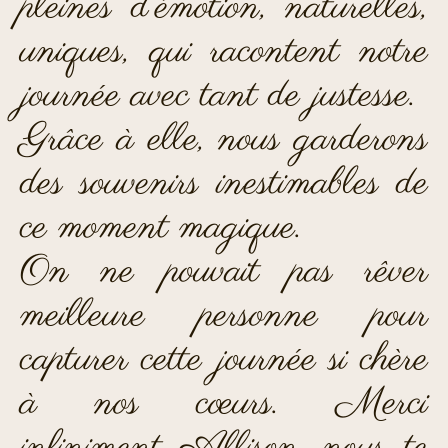
pleines d’émotion, naturelles,
uniques, qui racontent notre
journée avec tant de justesse.
Grâce à elle, nous garderons
des souvenirs inestimables de
ce moment magique.
On ne pouvait pas rêver
meilleure personne pour
capturer cette journée si chère
à nos cœurs. Merci
infiniment Allison, nous te